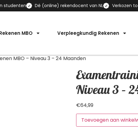
en studenten
Dé (online) rekendocent van NL
Verkozen to
 Rekenen MBO
Verpleegkundig Rekenen
kenen MBO – Niveau 3 – 24 Maanden
Examentrain
Niveau 3 – 
€
64,99
Toevoegen aan winkel