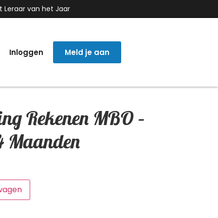
t Leraar van het Jaar
Inloggen
Meld je aan
ing Rekenen MBO –
24 Maanden
wagen