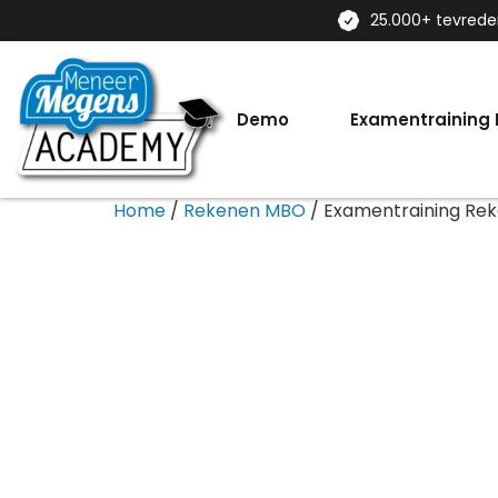
25.000+ tevred
Demo
Examentraining
Home
/
Rekenen MBO
/ Examentraining Re