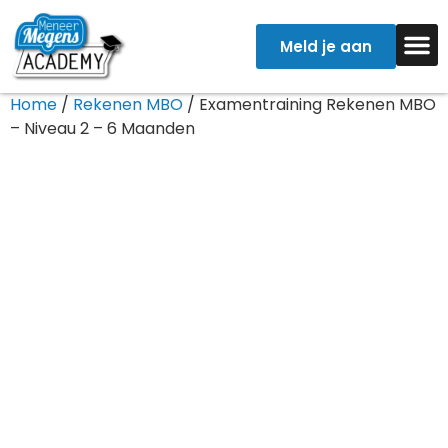
Meld je aan
Home
/
Rekenen MBO
/ Examentraining Rekenen MBO
Examentr
Verpleegkun
– Niveau 2 – 6 Maanden