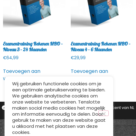
Examentraining Rekenen MBO –
Examentraining Rekenen MBO –
Niveau 3 – 24 Maanden
Niveau 4 – 6 Maanden
€
64,99
€
29,99
Toevoegen aan
Toevoegen aan
winkelwagen
winkelwagen
Wij gebruiken functionele cookies om je
een optimale gebruikservaring te bieden.
We gebruiken analytische cookies om
onze website te verbeteren. Tenslotte
maken social media cookies het mogelijk
25.000+ tevreden studenten
Dé (online) rekendocent van NL
Verkozen tot Leraar van het Jaar
om informatie eenvoudig te delen. Door
gebruik te maken van deze website gaat
u akkoord met het plaatsen van deze
Webshop door
BEWISE Solutions
cookies.
Algemene Voorwaarden