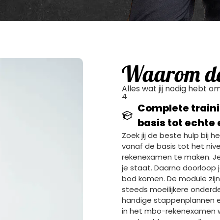
Waarom dez
Alles wat jij nodig hebt
4
Complete train
basis tot echt
Zoek jij de beste hulp bij
vanaf de basis tot het niv
rekenexamen te maken. Je
je staat. Daarna doorloop 
bod komen. De module zijn 
steeds moeilijkere onderdel
handige stappenplannen en 
in het mbo-rekenexamen w