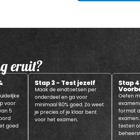
g eruit?
&
Stap 3 - Test jezelf
Stap 4
Voorb
Maak de eindtoetsen per
uidelijke
Oefen m
onderdeel en ga voor
ap voor
examenv
minimaal 80% goed. Zo weet
van 5
format al
je precies of je klaar bent
woord
examen.
voor het examen.
 het goed
testen of
beheerst