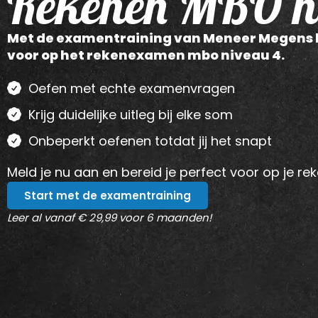
Rekenen MBO n
Met de examentraining van Meneer Megens be
voor op het rekenexamen mbo niveau 4.
Oefen met echte examenvragen
Krijg duidelijke uitleg bij elke som
Onbeperkt oefenen totdat jij het snapt
Meld je nu aan en bereid je perfect voor op je r
Start met de examentraining
Leer al vanaf € 29,99 voor 6 maanden!