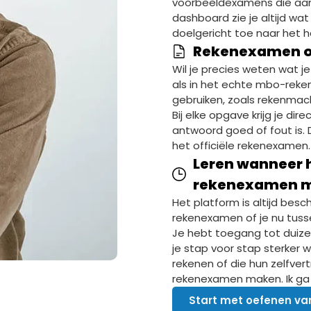
voorbeeldexamens die aans
dashboard zie je altijd wat
doelgericht toe naar het 
Rekenexamen oe
Wil je precies weten wat 
als in het echte mbo-reken
gebruiken, zoals rekenmach
Bij elke opgave krijg je di
antwoord goed of fout is. D
het officiële rekenexamen.
Leren wanneer h
rekenexamen 
Het platform is altijd bes
rekenexamen of je nu tusse
Je hebt toegang tot dui
je stap voor stap sterker w
rekenen of die hun zelfve
rekenexamen maken. Ik ga 
Start met oefenen va