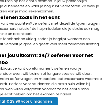
luiten op het echte examen. In jouw persoonlijke
 je al beheerst en waar je nog kunt verbeteren. Zo werk je
halen van je mbo-rekenexamen.
fenen zoals in het echt
je kunt verwachten? Je oefent met dezelfde typen vragen
examen, inclusief de hulpmiddelen die je straks ook mag
ine en rekenkaart.
rect feedback en uitleg, zodat je begrijpt waarom een
it versnelt je groei én geeft veel meer zekerheid richting
et jou uitkomt: 24/7 oefenen voor het
mbo
chikbaar. Je kunt op elk moment oefenen voor je
ndoor even wilt trainen of langere sessies wilt doen.
zenden oefenvragen en meerdere oefenexamens waarmee
ordt. Perfect voor studenten die extra hulp willen bij
rtrouwen willen vergroten voordat ze het echte mbo-
je echt helpen om het examen te halen!
naf € 29,99 voor 6 maanden