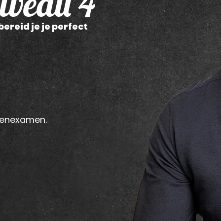
iveau 4
reid je je perfect
ekenexamen.