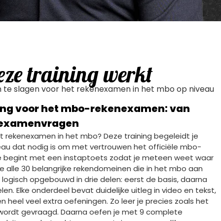
e training werkt
 om te slagen voor het rekenexamen in het mbo op niveau
ing voor het mbo-rekenexamen: van
e examenvragen
 het rekenexamen in het mbo? Deze training begeleidt je
eau dat nodig is om met vertrouwen het officiële mbo-
 begint met een instaptoets zodat je meteen weet waar
je alle 30 belangrijke rekendomeinen die in het mbo aan
logisch opgebouwd in drie delen: eerst de basis, daarna
en. Elke onderdeel bevat duidelijke uitleg in video en tekst,
heel veel extra oefeningen. Zo leer je precies zoals het
ordt gevraagd. Daarna oefen je met 9 complete