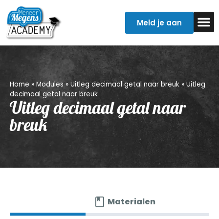
Meld je aan
Examentr
Verpleegkun
Home
»
Modules
»
Uitleg decimaal getal naar breuk
»
Uitleg
decimaal getal naar breuk
Uitleg decimaal getal naar
breuk
Onderdeel
Materialen