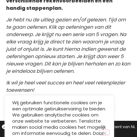
verschillende rekenvoorbeelden en een
handig stappenplan.
Je hebt nu de uitleg gezien en/of gelezen. Tijd om
te gaan oefenen. Klik op oefeningen van dit
onderwerp. Je krijgt nu een serie van 5 vragen. Na
elke vraag krijg je direct te zien waarom je vraag
juist of onjuist is. Je kunt hierna indien gewenst de
oefeningen opnieuw starten. Je krijgt dan weer 5
nieuwe vragen. Dit kan je blijven herhalen en zo kan
je eindeloos blijven oefenen.
Ik wil je heel veel succes en heel veel rekenplezier
toewensen!
Wij gebruiken functionele cookies om je
een optimale gebruikservaring te bieden.
We gebruiken analytische cookies om
onze website te verbeteren. Tenslotte
25.000+ tevreden studenten
Dé (online) rekendocent van NL
maken social media cookies het mogelijk
Verkozen tot Leraar van het Jaar
om informatie eenvoudig te delen. Door