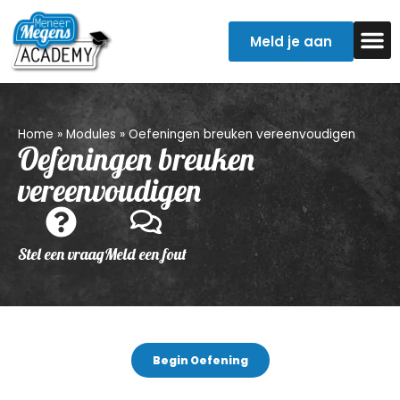
Meld je aan
Examentr
Verpleegkun
Home
»
Modules
»
Oefeningen breuken vereenvoudigen
Oefeningen breuken
vereenvoudigen
Stel een vraag
Meld een fout