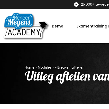
25.000+ tevred
Demo
Examentraining
Home
»
Modules
»
»
Breuken aftellen
Uitleg aftellen va