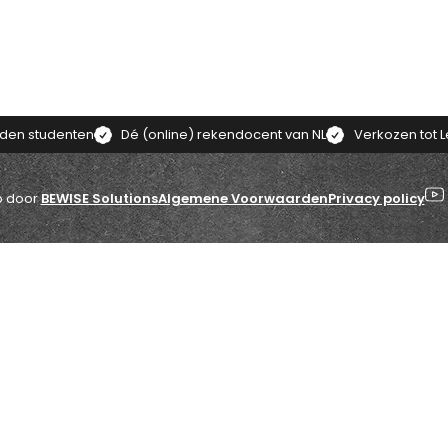
eden studenten
Dé (online) rekendocent van NL
Verkozen tot L
 door
BEWISE Solutions
Algemene Voorwaarden
Privacy policy