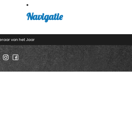
Navigatie
eraar van het Jaar