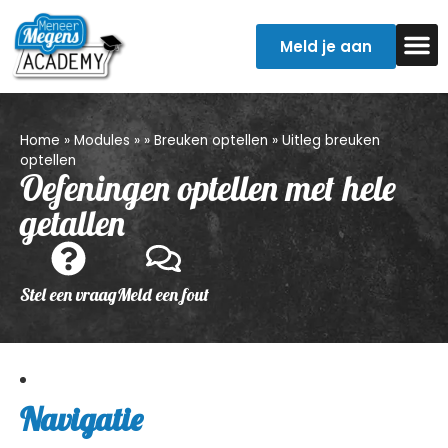
Meld je aan
Examentr
Verpleegkun
Home
»
Modules
»
»
Breuken optellen
»
Uitleg breuken
optellen
Oefeningen optellen met hele
getallen
Stel een vraag
Meld een fout
Navigatie